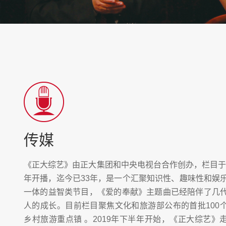
传媒
《正大综艺》由正大集团和中央电视台合作创办，栏目于1
年开播，迄今已33年，是一个汇聚知识性、趣味性和娱
一体的益智类节目，《爱的奉献》主题曲已经陪伴了几
人的成长。目前栏目聚焦文化和旅游部公布的首批100
乡村旅游重点镇 。2019年下半年开始，《正大综艺》