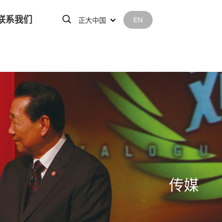
联系我们
EN
正大中国
传媒