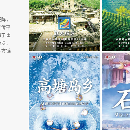
矩阵，
宣传平
挥了重
板块、
下方链