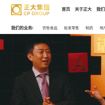
首页
关于正大
我们
企业文化
我们的业务
/
农牧食品
批发零售
制药
地
正大集团
正大中国
领导人致
卓越领导
企业荣誉