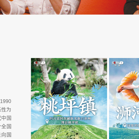
990
乐性为
代中国
个全国
走向国