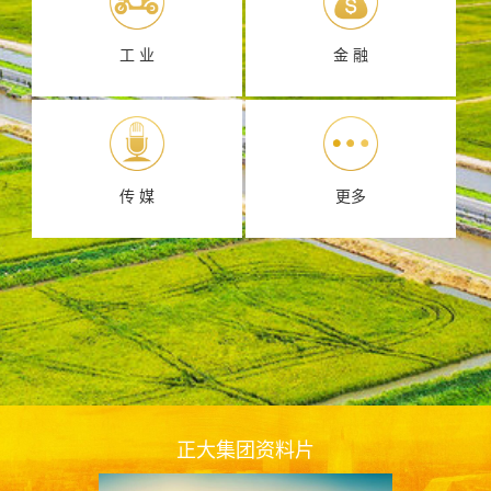
工 业
金 融
传 媒
更多
正大集团资料片