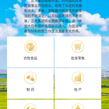
正大集团根植中国，同中国的改革
开放事业共同成长，取得了长足的发展
和进步。未来，伴随着中国改革开放事
业的不断深化，以及投资环境的不断完
善，正大集团将长期看好中国，进一步
加大在中国的各项投资投入，为促进中
泰友好和经贸合作交流发挥更大作用。
农牧食品
批发零售
制 药
地 产