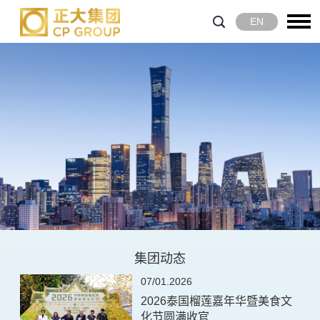
EN
集团动态
07/01.2026
2026泰国榴莲嘉年华暨美食文
化节圆满收官