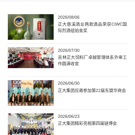
2026/08/06
正大慈溪酒业两款酒品荣获CIWC国
际烈酒组铂金奖
2026/07/30
吉林正大饲料厂卓越管理体系外审工
作圆满收官
2026/06/30
正大集团应邀参加第22届东盟华商会
2026/06/23
正大集团精彩亮相第四届链博会