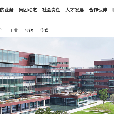
的业务
集团动态
社会责任
人才发展
合作伙伴
农牧食品
新闻中心
可持续发展
职业发展
MQDC
产
工业
金融
传媒
批发零售
领导动态
公益慈善
加入我们
制药
通知公告
辞
地产
人
工业
金融
传媒