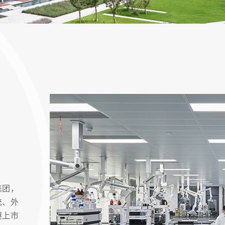
集团，
统、外
港上市