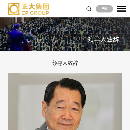
EN
领导人致辞
领导人致辞