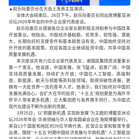
▲赵乐际委员长在大会上发表主旨演讲。
全体大会结束后，26日下午，赵乐际委员长同出席博鳌亚洲
论坛2026年年会的中外企业家代表座谈。
赵乐际委员长感谢各位企业家长期积极支持和参与中国改革
开放事业。他指出，中国经济基础稳、优势多、韧性强、潜能
大，长期向好的支撑条件和基本趋势没有变。中国始终坚持对
外开放的基本国策，欢迎各国企业继续投资中国，共享中国高
质量发展机遇。
本次座谈共有六位企业家代表发言，谢国民集团资深董事长
第一个发言。他谈道，中国发展，突飞猛进，前景广阔；中国
坚持高质量发展，持续扩大开放；中国在人工智能、高端制
造、新能源、航天与核能等高科技领域，取得突破性进展，更
拥有一大批世界一流的青年人才。他表示，我们始终对中国的
发展充满信心，会扩大在华的投资；“十五五”规划更是为海外华
侨华人带来更多机遇；正大集团愿与各界携手同行，为中国式
现代化建设不断作出新的贡献。
3月25日，以“把握新机遇 实现新发展”为主题的博鳌亚洲论
坛2026年年会·华商领袖与华人智库圆桌会议在海南博鳌举行。
来自13个国家和地区的26位华商代表、民营企业家和智库专家
出席，围绕“‘十五五’时期中国经济发展与华商机遇”“人工智能加
速产业变革：企业应对之策”“应对变局挑战，助推中外友好”3个