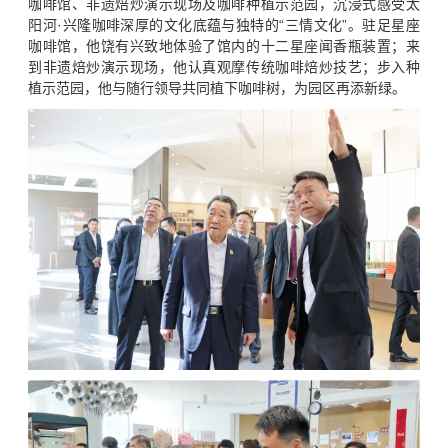
咖啡馆、非遗焙炒演示现场及咖啡种植示范园，沉浸式感受太
阳河·兴隆咖啡深厚的文化底蕴与独特的“三情文化”。驻足星座
咖啡馆，他饶有兴致地体验了馆内的十二星座闻香瓶装置；来
到非遗焙炒演示现场，他认真观摩传统咖啡焙炒技艺；步入种
植示范园，他与随行领导共同植下咖啡树，为园区再添新绿。