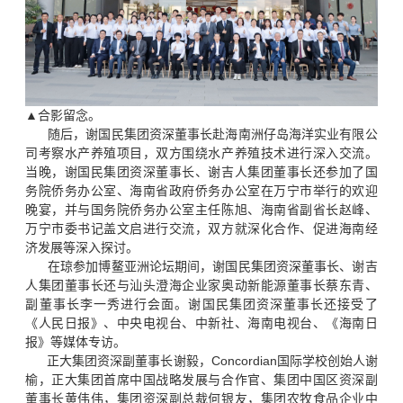
▲合影留念。
随后，谢国民集团资深董事长赴海南洲仔岛海洋实业有限公
司考察水产养殖项目，双方围绕水产养殖技术进行深入交流。
当晚，谢国民集团资深董事长、谢吉人集团董事长还参加了国
务院侨务办公室、海南省政府侨务办公室在万宁市举行的欢迎
晚宴，并与国务院侨务办公室主任陈旭、海南省副省长赵峰、
万宁市委书记盖文启进行交流，双方就深化合作、促进海南经
济发展等深入探讨。
在琼参加博鳌亚洲论坛期间，谢国民集团资深董事长、谢吉
人集团董事长还与汕头澄海企业家奥动新能源董事长蔡东青、
副董事长李一秀进行会面。谢国民集团资深董事长还接受了
《人民日报》、中央电视台、中新社、海南电视台、《海南日
报》等媒体专访。
正大集团资深副董事长谢毅，Concordian国际学校创始人谢
榆，正大集团首席中国战略发展与合作官、集团中国区资深副
董事长黄伟伟，集团资深副总裁何银友，集团农牧食品企业中