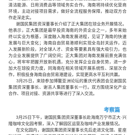
清洁能源、日用消费品等领域务实合作。海南将持续优化营商
环境，主动对接项目需求，做好全流程服务保障，推动双方合
作走深走实。
谢国民集团资深董事长介绍了正大集团在琼业务开展情况。
他表示，正大集团是最早投资海南的外资企业之一，多年来始
终以实业为根基，深度融入海南发展进程，见证了海南的快速
发展与巨大变化；海南自由贸易港顺利实现全岛封关运作，迈
入发展新阶段，对全球人才、资金等要素具有强大吸引力，也
为企业发展提供了广阔空间；正大集团对海南发展前景充满信
心，将牢牢把握开放新机遇，充分发挥企业自身优势，进一步
加大在琼投资力度，同海南在相关领域开展系统性、深层次合
作，积极投身海南自由贸易港建设，实现更高水平互利共赢。
3月25日，来琼参加博鳌亚洲论坛的重庆代表团会见谢国民
集团资深董事长、谢吉人集团董事长一行。双方围绕深化产业
合作、项目对接、资源共享等进行了深入交流。
考察篇
3月25日下午，谢国民集团资深董事长赴海南万宁市正大·兴
隆咖啡文化园考察，深入了解园区运营及咖啡产业发展情况。
在文化园内，谢国民集团资深董事长先后走进文化馆、星座